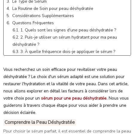
3. Le Type de Sérum
4. La Routine de Soin pour peau déshydratée
5. Considérations Supplémentaires
6. Questions Fréquentes
6.1. 1. Quels sont les signes d'une peau déshydratée ?
6.2. 2. Puis-je utiliser un sérum hydratant pour ma peau
déshydratée ?
6.3. 3. À quelle fréquence dois-je appliquer le sérum ?
6.4. 4. Puis-je utiliser un sérum anti-âge pour traiter ma peau
déshydratée ?
Vous recherchez un soin efficace pour revitaliser votre peau
6.5. Conclusion
déshydratée ? Le choix d'un sérum adapté est une solution pour
6.6. Quel sérum pour peaux matures ?
restaurer l'hydratation et la vitalité de votre peau. Dans cet article,
nous allons explorer en détail les facteurs à considérer lors de
votre choix pour un
sérum pour une peau déshydratée
. Nous vous
guiderons à travers chaque étape pour vous aider à prendre une
décision éclairée.
Comprendre la Peau Déshydratée
Pour choisir le sérum parfait, il est essentiel de comprendre la peau