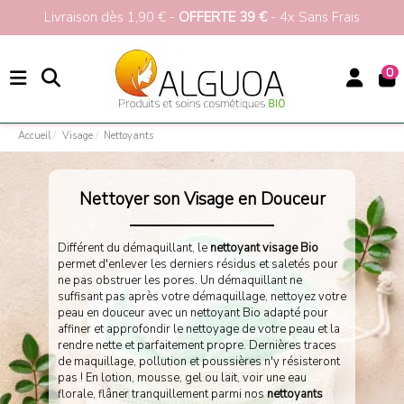
our votre 1ère commande
>>>
Livraison dès 1,90 
0
Accueil
Visage
Nettoyants
Nettoyants Visage Bio
Nettoyer son Visage en Douceur
Différent du démaquillant, le
nettoyant visage Bio
permet d'enlever les derniers résidus et saletés pour
ne pas obstruer les pores. Un démaquillant ne
suffisant pas après votre démaquillage, nettoyez votre
peau en douceur avec un nettoyant Bio adapté pour
affiner et approfondir le nettoyage de votre peau et la
rendre nette et parfaitement propre. Dernières traces
de maquillage, pollution et poussières n'y résisteront
pas ! En lotion, mousse, gel ou lait, voir une eau
florale, flâner tranquillement parmi nos
nettoyants