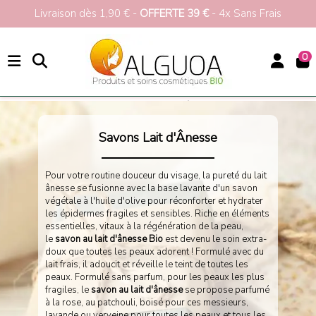
Soldes jusqu'à -50% >>>
0
Accueil
Hygiène
Savonnerie
Savons Lait d'Ânesse
Savons au Lait d'Ânesse Bio & Naturel
Savons Lait d'Ânesse
Pour votre routine douceur du visage, la pureté du lait
ânesse se fusionne avec la base lavante d'un savon
végétale à l'huile d'olive pour réconforter et hydrater
les épidermes fragiles et sensibles. Riche en éléments
essentielles, vitaux à la régénération de la peau,
le
savon au lait d'ânesse Bio
est devenu le soin extra-
doux que toutes les peaux adorent ! Formulé avec du
lait frais, il adoucit et réveille le teint de toutes les
peaux. Formulé sans parfum, pour les peaux les plus
fragiles, le
savon au lait d'ânesse
se propose parfumé
à la rose, au patchouli, boisé pour ces messieurs,
lavande ou verveine pour toutes les peaux et tous les