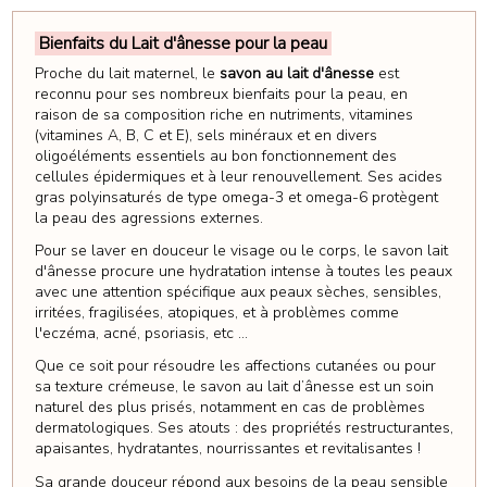
Bienfaits du Lait d'ânesse pour la peau
Proche du lait maternel, le
savon au lait d'ânesse
est
reconnu pour ses nombreux bienfaits pour la peau, en
raison de sa composition riche en nutriments, vitamines
(vitamines A, B, C et E), sels minéraux et en divers
oligoéléments essentiels au bon fonctionnement des
cellules épidermiques et à leur renouvellement. Ses acides
gras polyinsaturés de type omega-3 et omega-6 protègent
la peau des agressions externes.
Pour se laver en douceur le visage ou le corps, le savon lait
d'ânesse procure une hydratation intense à toutes les peaux
avec une attention spécifique aux peaux sèches, sensibles,
irritées, fragilisées, atopiques, et à problèmes comme
l'eczéma, acné, psoriasis, etc ...
Que ce soit pour résoudre les affections cutanées ou pour
sa texture crémeuse, le savon au lait d’ânesse est un soin
naturel des plus prisés, notamment en cas de problèmes
dermatologiques. Ses atouts : des propriétés restructurantes,
apaisantes, hydratantes, nourrissantes et revitalisantes !
Sa grande douceur répond aux besoins de la peau sensible