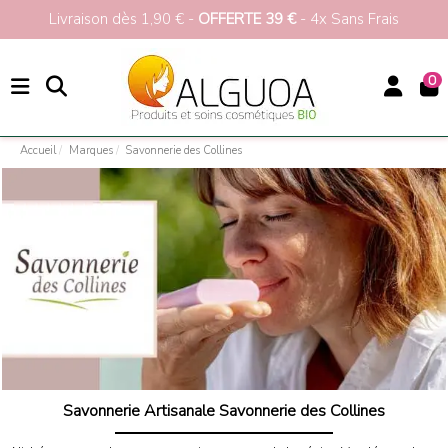
ez
10%
pour votre 1ère commande
>>>
Livraison
0
Accueil
Marques
Savonnerie des Collines
Savonnerie des Collines
Savonnerie Artisanale Savonnerie des Collines