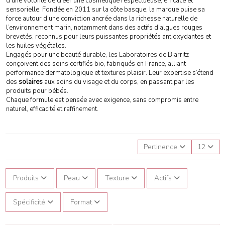
d’une volonté de créer une cosmétique respectueuse, efficace et
sensorielle. Fondée en 2011 sur la côte basque, la marque puise sa
force autour d’une conviction ancrée dans la richesse naturelle de
l’environnement marin, notamment dans des actifs d’algues rouges
brevetés, reconnus pour leurs puissantes propriétés antioxydantes et
les huiles végétales.
Engagés pour une beauté durable, les Laboratoires de Biarritz
conçoivent des soins certifiés bio, fabriqués en France, alliant
performance dermatologique et textures plaisir. Leur expertise s’étend
des
solaires
aux soins du visage et du corps, en passant par les
produits pour bébés.
Chaque formule est pensée avec exigence, sans compromis entre
naturel, efficacité et raffinement.
Pertinence
12
Produits
Peau
Texture
Actifs
Spécificité
Format