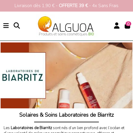
Livraison dès 1,90 € -
OFFERTE 39 €
- 4x Sans Frais
0
Accueil
Marques
Laboratoires de Biarritz
Crèmes Solaires Laboratoires de Biarritz
Solaires & Soins Laboratoires de Biarritz
Les
Laboratoires de Biarritz
sont nés d’un lien profond avec l’océan et