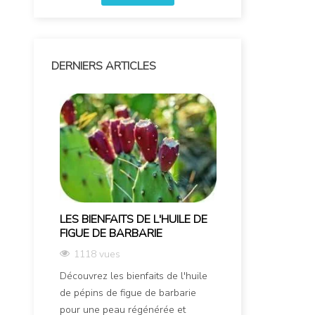
DERNIERS ARTICLES
LES BIENFAITS DE L'HUILE DE
QUELLE HUILE
FIGUE DE BARBARIE
UNE PEAU SÈC
1118 vues
2672 vues
Découvrez les bienfaits de l'huile
Sécheresse cutan
de pépins de figue de barbarie
tiraille, ou sensat
pour une peau régénérée et
Trouver la soluti