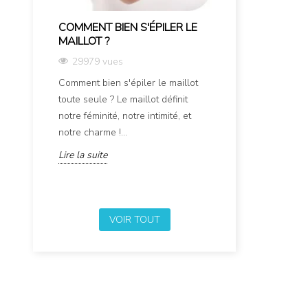
COMMENT BIEN S'ÉPILER LE
HISTOIRE ET O
MAILLOT ?
MASCARA
29979 vues
21518 vues
Comment bien s'épiler le maillot
Histoire et Origi
toute seule ? Le maillot définit
Découvrez l’hist
notre féminité, notre intimité, et
qui remonte à de
notre charme !...
des siècles. Un...
Lire la suite
Lire la suite
VOIR TOUT