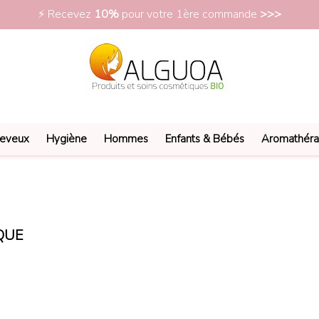
⚡ Recevez
10%
pour votre 1ère commande
>>>
eveux
Hygiène
Hommes
Enfants & Bébés
Aromathéra
QUE