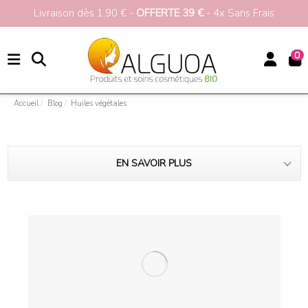
ez
10%
pour votre 1ère commande
>>>
Livraison
0
Accueil
Blog
Huiles végétales
EN SAVOIR PLUS