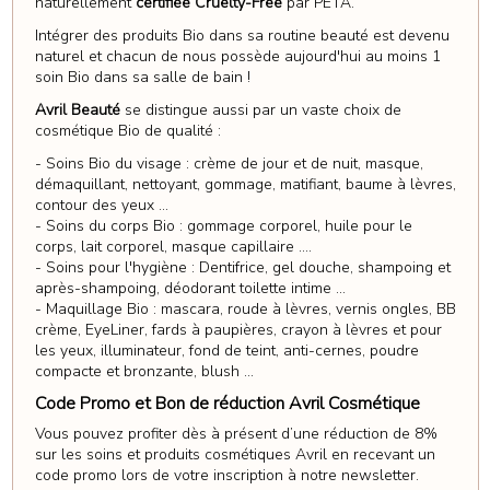
naturellement
certifiée Cruelty-Free
par PETA.
Intégrer des produits Bio dans sa routine beauté est devenu
naturel et chacun de nous possède aujourd'hui au moins 1
soin Bio dans sa salle de bain !
Avril Beauté
se distingue aussi par un vaste choix de
cosmétique Bio de qualité :
- Soins Bio du visage : crème de jour et de nuit, masque,
démaquillant, nettoyant, gommage, matifiant, baume à lèvres,
contour des yeux ...
- Soins du corps Bio : gommage corporel, huile pour le
corps, lait corporel, masque capillaire ....
- Soins pour l'hygiène : Dentifrice, gel douche, shampoing et
après-shampoing, déodorant toilette intime ...
- Maquillage Bio : mascara, roude à lèvres, vernis ongles, BB
crème, EyeLiner, fards à paupières, crayon à lèvres et pour
les yeux, illuminateur, fond de teint, anti-cernes, poudre
compacte et bronzante, blush ...
Code Promo et Bon de réduction Avril Cosmétique
Vous pouvez profiter dès à présent d’une réduction de 8%
sur les soins et produits cosmétiques Avril en recevant un
code promo lors de votre inscription à notre newsletter.