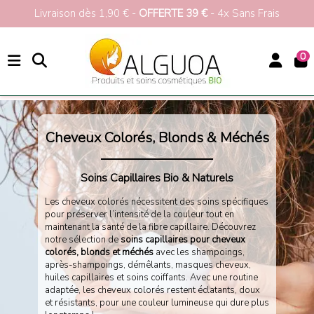
Livraison dès 1,90 € -
OFFERTE 39 €
- 4x Sans Frais
0
Accueil
Cheveux
Soins par Type de Cheveux
Colorés | Blonds | Méchés
Soins Bio Cheveux Colorés & Méchés
Cheveux Colorés, Blonds & Méchés
Soins Capillaires Bio & Naturels
Les cheveux colorés nécessitent des soins spécifiques
pour préserver l’intensité de la couleur tout en
maintenant la santé de la fibre capillaire. Découvrez
notre sélection de
soins capillaires pour cheveux
colorés, blonds et méchés
avec les shampoings,
après-shampoings, démêlants, masques cheveux,
huiles capillaires et soins coiffants. Avec une routine
adaptée, les cheveux colorés restent éclatants, doux
et résistants, pour une couleur lumineuse qui dure plus