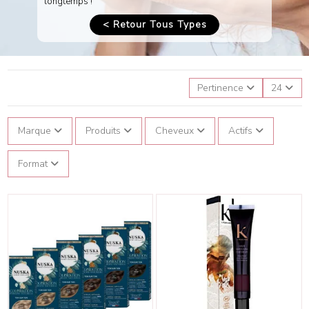
longtemps !
< Retour Tous Types
Pertinence
24
Marque
Produits
Cheveux
Actifs
Format