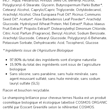
INCI : Aqua, Helianthus Annuus Seed Oil, Behenyl Alcohol,
Polyglyceryl-6 Stearate, Glycerin, Butyrospermum Parkii Butter*,
Cetearyl Alcohol, Caprylic/Capric Triglyceride, Octyldodecanol,
Arachidyl Alcohol, Olea Europaea Fruit Oil*, Ricinus Communis
Seed Oil*, Acetum*, Aloe Barbadensis Leaf Powder*, Arachidyl
Glucoside, Hydrolyzed Wheat Protein, Mel Extract*, Rubus Idaeus
Fruit Extract*, Propolis Extract*, Distearoylethyl Dimonium Chloride,
Citric Acid, Parfum (Fragrance), Benzyl Alcohol, Sodium Benzoate,
Arachidyl Glucoside, Cetearyl Glucoside, Polyglyceryl-6 Behenate,
Potassium Sorbate, Dehydroacetic Acid, Tocopherol, Glucose.
* Ingrédients issus de l’Agriculture Biologique
97,80% du total des ingrédients sont d’origine naturelle
15,90% du total des ingrédients sont issus de l’agriculture
biologique
Sans silicone, sans parabène, sans huile minérale, sans
agent moussant sulfaté, sans huile minérale, sans sodium
lauryl sulfate (SLS)
Flacon et bouchon recyclable.
Le shampoing brillance pour cheveux ternes Nuska est un produit
cosmétique biologique et écologique labellisé COSMOS ORGANIC
certifié par Ecocert Greenlife selon le référentiel COSMOS.