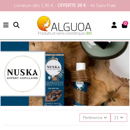
Livraison dès 1,90 € -
OFFERTE 39 €
- 4x Sans Frais
0
Accueil
Marques
Nuska
Liste des produits de la marque Nuska
Pertinence
21