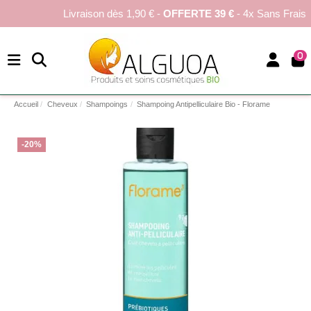
Livraison dès 1,90 € -
OFFERTE 39 €
- 4x Sans Frais
0
Accueil
Cheveux
Shampoings
Shampoing Antipelliculaire Bio - Florame
-20%