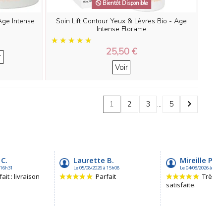
Bientôt Disponible
Age Intense
Soin Lift Contour Yeux & Lèvres Bio - Age
Intense Florame
25,50 €
r
Voir
1
2
3
…
5