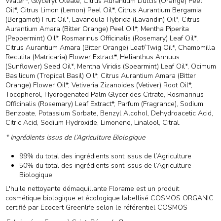
Water*, Glyceryl Oleate, Citrus Aurantium Dulcis (Orange) Peel
Oil*, Citrus Limon (Lemon) Peel Oil*, Citrus Aurantium Bergamia
(Bergamot) Fruit Oil*, Lavandula Hybrida (Lavandin) Oil*, Citrus
Aurantium Amara (Bitter Orange) Peel Oil*, Mentha Piperita
(Peppermint) Oil*, Rosmarinus Officinalis (Rosemary) Leaf Oil*,
Citrus Aurantium Amara (Bitter Orange) Leaf/Twig Oil*, Chamomilla
Recutita (Matricaria) Flower Extract*, Helianthus Annuus
(Sunflower) Seed Oil*, Mentha Viridis (Spearmint) Leaf Oil*, Ocimum
Basilicum (Tropical Basil) Oil*, Citrus Aurantium Amara (Bitter
Orange) Flower Oil*, Vetiveria Zizanoides (Vetiver) Root Oil*,
Tocopherol, Hydrogenated Palm Glycerides Citrate, Rosmarinus
Officinalis (Rosemary) Leaf Extract*, Parfum (Fragrance), Sodium
Benzoate, Potassium Sorbate, Benzyl Alcohol, Dehydroacetic Acid,
Citric Acid, Sodium Hydroxide, Limonene, Linalool, Citral.
* Ingrédients issus de l’Agriculture Biologique
99% du total des ingrédients sont issus de l’Agriculture
50% du total des ingrédients sont issus de l’Agriculture
Biologique
L'huile nettoyante démaquillante Florame est un produit
cosmétique biologique et écologique labellisé COSMOS ORGANIC
certifié par Ecocert Greenlife selon le référentiel COSMOS