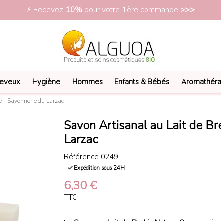
⚡ Recevez
10%
pour votre 1ère commande
>>>
eveux
Hygiène
Hommes
Enfants & Bébés
Aromathéra
e - Savonnerie du Larzac
Savon Artisanal au Lait de Br
Larzac
Référence
0249
Expédition sous 24H
6,30 €
TTC