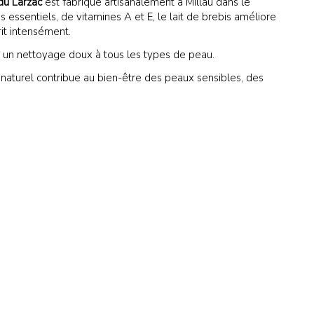
du Larzac
est fabriqué artisanalement à Millau dans le
essentiels, de vitamines A et E, le lait de brebis améliore
rrit intensément.
e un nettoyage doux à tous les types de peau.
 naturel contribue au bien-être des peaux sensibles, des