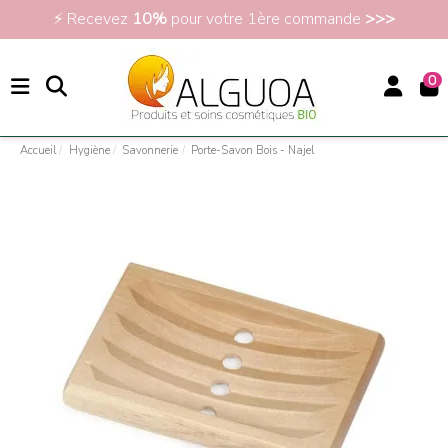
⚡ Recevez
10%
pour votre 1ère commande
>>>
0
Accueil
Hygiène
Savonnerie
Porte-Savon Bois - Najel