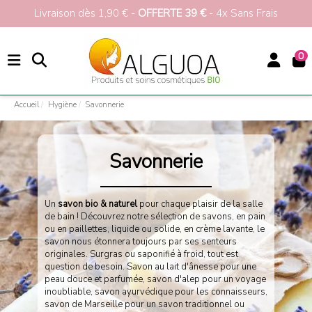
Livraison dès 1,90 € -
OFFERTE 39 €
- 4x Sans Frais
0
Accueil
Hygiène
Savonnerie
Savons Bio, Naturels & Végans
Savonnerie
Un
savon bio & naturel
pour chaque plaisir de la salle
de bain ! Découvrez notre sélection de savons, en pain
ou en paillettes, liquide ou solide, en crème lavante, le
savon nous étonnera toujours par ses senteurs
originales. Surgras ou saponifié à froid, tout est
question de besoin. Savon au lait d'ânesse pour une
peau douce et parfumée, savon d'alep pour un voyage
inoubliable, savon ayurvédique pour les connaisseurs,
savon de Marseille pour un savon traditionnel ou