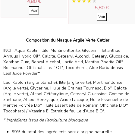
4,80 €
5,80 €
Voir
Voir
Composition du Masque Argile Verte Cattier
INCI :
Aqua, Kaolin, Illite, Montmorillonite, Glycerin, Helianthus
Annuus Hybrid Oil*, Calcite, Cetearyl Alcohol, Cetearyl Glucoside,
Xanthan Gum, Benzyl Alcohol, Lactic Acid, Mentha Piperita Oil*,
Rosmarinus Officinalis Leaf Oil*, Tocopherol, Aloe Barbadensis
Leaf Juice Powder*.
Eau, Kaolon (argile blanche), Ilite (argile verte), Montmorillonite
(Argile verte), Glycerine, Huile de Graines Tournesol Bio*, Calcite
(Argile verte), Alcool Cétéarylique, Cetearyl Glucoside, Gomme de
xanthane, Alcool Benzylique, Acide Lactique, Huile Essentielle de
Menthe Poivrée Bio*, Huile Essentielle de Romarin Officinale BIO*,
Tocopherol / VItamine E, Extrait de feuille d’Aloe BIO*.
* Ingrédients issus de l’agriculture biologique
99% du total des ingrédients sont d'origine naturelle.