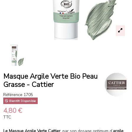
Masque Argile Verte Bio Peau
Grasse - Cattier
Référence
1705
Bientôt Disponible
4,80 €
TTC
Le Masque Argile Verte Cattier,
par son dosage optimum d’
argile