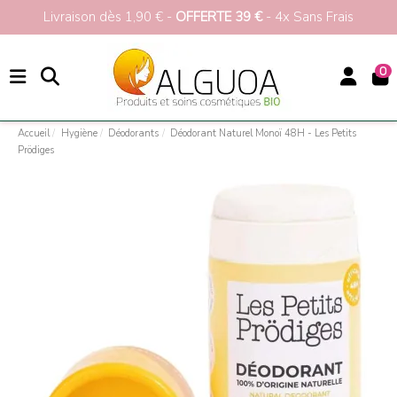
Livraison dès 1,90 € -
OFFERTE 39 €
- 4x Sans Frais
0
Accueil
Hygiène
Déodorants
Déodorant Naturel Monoï 48H - Les Petits
Prödiges