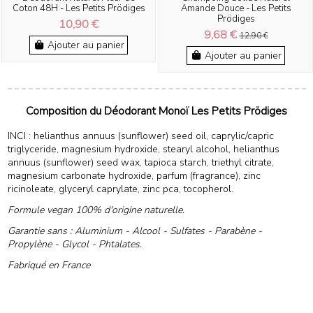
Coton 48H - Les Petits Prödiges
Amande Douce - Les Petits
Prödiges
10,90 €
9,68 €
12,90 €
Ajouter au panier
Ajouter au panier
Composition du Déodorant Monoï Les Petits Prödiges
INCI : helianthus annuus (sunflower) seed oil, caprylic/capric
triglyceride, magnesium hydroxide, stearyl alcohol, helianthus
annuus (sunflower) seed wax, tapioca starch, triethyl citrate,
magnesium carbonate hydroxide, parfum (fragrance), zinc
ricinoleate, glyceryl caprylate, zinc pca, tocopherol.
Formule vegan 100% d'origine naturelle.
Garantie sans : Aluminium - Alcool - Sulfates - Parabène -
Propylène - Glycol - Phtalates.
Fabriqué en France