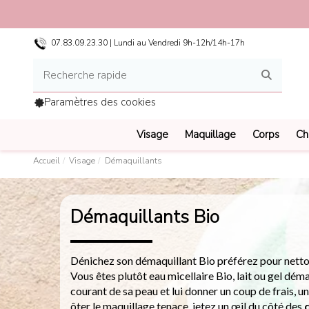
07.83.09.23.30 | Lundi au Vendredi 9h-12h/14h-17h
Paramètres des cookies
Visage
Maquillage
Corps
Ch
Accueil
Visage
Démaquillants
Démaquillants Bio
Dénichez son démaquillant Bio préférez pour nettoye
Vous êtes plutôt eau micellaire Bio, lait ou gel dé
courant de sa peau et lui donner un coup de frais, un
ôter le maquillage tenace, jetez un œil du côté des