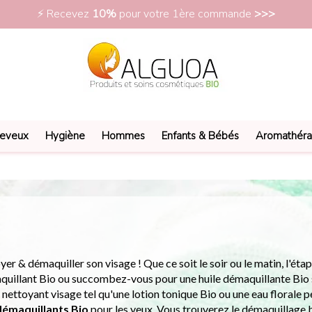
⚡ Recevez
10%
pour votre 1ère commande
>>>
eveux
Hygiène
Hommes
Enfants & Bébés
Aromathéra
Démaquillants Bio & Naturels
r & démaquiller son visage ! Que ce soit le soir ou le matin, l'éta
maquillant Bio ou succombez-vous pour une huile démaquillante Bio 
 nettoyant visage tel qu'une lotion tonique Bio ou une eau florale pe
démaquillants Bio
pour les yeux. Vous trouverez le démaquillage b