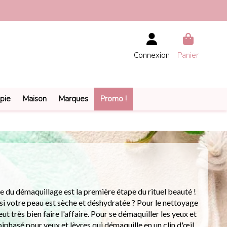
Connexion
Panier
pie
Maison
Marques
Promo !
pe du démaquillage est la première étape du rituel beauté !
si votre peau est sèche et déshydratée ? Pour le nettoyage
ut très bien faire l'affaire. Pour se démaquiller les yeux et
iphasé pour yeux et lèvres qui démaquille en un clin d'œil