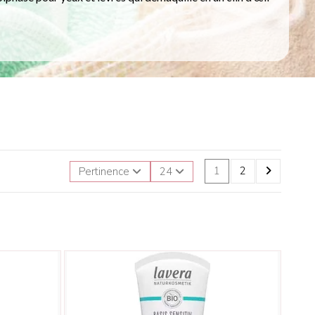
1
2
Pertinence
24