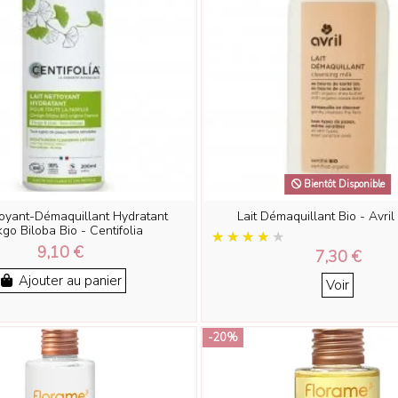
Bientôt Disponible
toyant-Démaquillant Hydratant
Lait Démaquillant Bio - Avri
go Biloba Bio - Centifolia
9,10 €
7,30 €
Ajouter au panier
Voir
-20%