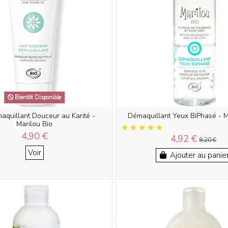
Bientôt Disponible
maquillant Douceur au Karité -
Démaquillant Yeux BiPhasé - M
Marilou Bio
4,90 €
4,92 €
8,20 €
Voir
Ajouter au panie