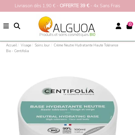
Livraison dès 1,90 € -
OFFERTE 39 €
- 4x Sans Frais
0
Accueil
Visage
Soins Jour
Crème Neutre Hydratante Haute Tolérance
Bio - Centifolia