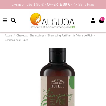
Livraison dès 1,90 € -
OFFERTE 39 €
- 4x Sans Frais
0
Accueil
Cheveux
Shampoings
Shampoing Fortifiant à l'Huile de Ricin -
Comptoir des Huiles