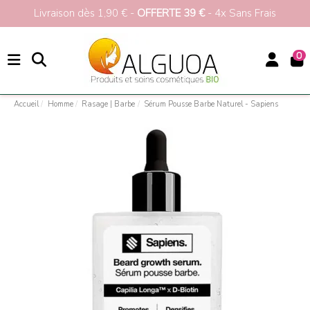
Livraison dès 1,90 € -
OFFERTE 39 €
- 4x Sans Frais
0
Accueil
Homme
Rasage | Barbe
Sérum Pousse Barbe Naturel - Sapiens