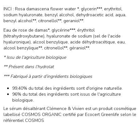
INCI : Rosa damascena flower water *, glycerin***, erythritol,
sodium hyaluronate, benzyl alcohol, dehydroacetic acid, aqua,
benzyl alcohol**, citronellol**, geraniol**.
Eau de rose de damas*, glycérine***, érythritol
(tétrahydroxybutane), hyaluronate de sodium (sel de l'acide
hyaluronique), alcool benzylique, acide déhydroacétique, eau,
alcool benzylique**, citronellol**, géraniol**.
* Issu de l'agriculture biologique
** Présent dans l'hydrolat
*** Fabriqué à partir d’ingrédients biologiques
99,40% du total des ingrédients sont d'origine naturelle.
96% du total des ingrédients sont issus de l'agriculture
biologique.
Le sérum désaltérant Clémence & Vivien est un produit cosmétique
labellisé COSMOS ORGANIC certifié par Ecocert Greenlife selon le
référentiel COSMOS