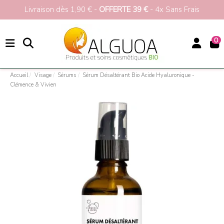
 1ère commande
>>>
Livraison dès 1,90 € -
OFFERT
0
Accueil
Visage
Sérums
Sérum Désaltérant Bio Acide Hyaluronique -
Clémence & Vivien