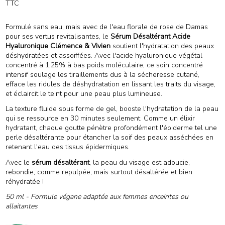
TTC
(4 avis)
Formulé sans eau, mais avec de l'eau florale de rose de Damas
pour ses vertus revitalisantes, le
Sérum Désaltérant Acide
Hyaluronique Clémence & Vivien
soutient l'hydratation des peaux
déshydratées et assoiffées. Avec l'acide hyaluronique végétal
concentré à 1,25% à bas poids moléculaire, ce soin concentré
intensif soulage les tiraillements dus à la sécheresse cutané,
efface les ridules de déshydratation en lissant les traits du visage,
et éclaircit le teint pour une peau plus lumineuse.
La texture fluide sous forme de gel, booste l'hydratation de la peau
qui se ressource en 30 minutes seulement. Comme un élixir
hydratant, chaque goutte pénètre profondément l'épiderme tel une
perle désaltérante pour étancher la soif des peaux asséchées en
retenant l'eau des tissus épidermiques.
Avec le
sérum désaltérant
, la peau du visage est adoucie,
rebondie, comme repulpée, mais surtout désaltérée et bien
réhydratée !
50 ml - Formule végane adaptée aux femmes enceintes ou
allaitantes