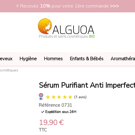
vraison dès 1,90 € -
OFFERTE 39 €
- Paiement 4x Sans Frais
eveux
Hygiène
Hommes
Enfants & Bébés
Aromathéra
Cosmétiques
Sérum Purifiant Anti Imperfec
Référence
0731
Expédition sous 24H
(1 avis)
19,90 €
TTC