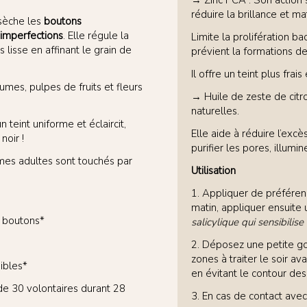
→ Zinc PCA : Son action 
réduire la brillance et m
ssèche les
boutons
 imperfections
. Elle régule la
Limite la prolifération ba
 lisse en affinant le grain de
prévient la formations d
Il offre un teint plus fra
mes, pulpes de fruits et fleurs
→ Huile de zeste de citro
naturelles.
n teint uniforme et éclaircit,
Elle aide à réduire l’excè
noir !
purifier les pores, illumine
es adultes sont touchés par
Utilisation
1. Appliquer de préférence
matin, appliquer ensuite 
/ boutons*
salicylique qui sensibilise
2. Déposez une petite go
zones à traiter le soir av
ibles*
en évitant le contour des
de 30 volontaires durant 28
3. En cas de contact ave