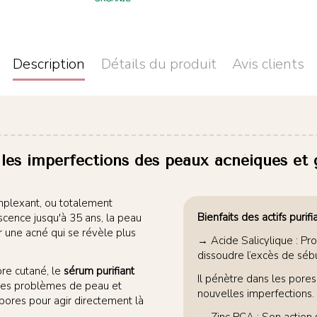
Description
Détails du produit
Avis clients
les imperfections des peaux acnéiques et 
complexant, ou totalement
Bienfaits des actifs purifi
scence jusqu'à 35 ans, la peau
r une acné qui se révèle plus
→ Acide Salicylique : Pr
dissoudre l’excès de sébu
re cutané, le
sérum purifiant
Il pénètre dans les pores
les problèmes de peau et
nouvelles imperfections.
s pores pour agir directement là