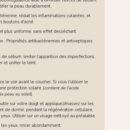
séborégulatrice aide à diminuer l’excès de sébum,
atifier la peau durablement.
ctérienne, réduit les inflammations cutanées, et
es boutons d'acné.
is et plus uniforme, sans effet desséchant.
n : Propriétés antibactériennes et antiseptiques
s de sébum, limiter l’apparition des imperfections,
r et unifier le teint.
 le soir avant le coucher. Si vous l'utiliser le
une protection solaire (
contient de l'acide
 la peau au soleil
).
utte sur votre doigt et appliquez/massez sur les
ant de dormir, pendant la régénération cellulaire,
 yeux. Utiliser sur un visage nettoyé au préalable.
c les yeux, rincer abondamment.