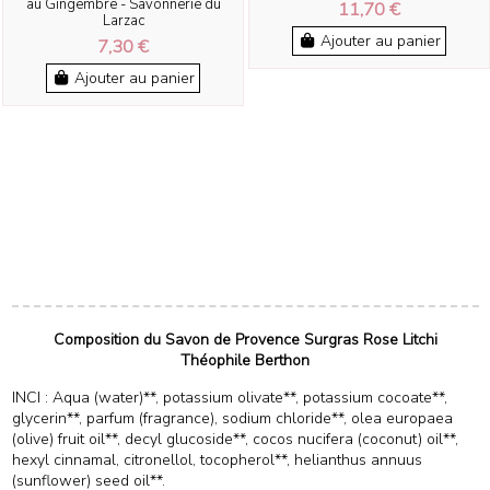
au Gingembre - Savonnerie du
11,70 €
Larzac
Ajouter au panier
7,30 €
Ajouter au panier
Composition du Savon de Provence Surgras Rose Litchi
Théophile Berthon
INCI :
Aqua (water)**, potassium olivate**, potassium cocoate**,
glycerin**, parfum (fragrance), sodium chloride**, olea europaea
(olive) fruit oil**, decyl glucoside**, cocos nucifera (coconut) oil**,
hexyl cinnamal, citronellol, tocopherol**, helianthus annuus
(sunflower) seed oil**.