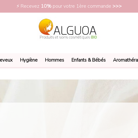
⚡ Recevez
10%
pour votre 1ère commande
>>>
eveux
Hygiène
Hommes
Enfants & Bébés
Aromathéra
Liste des produits de la marque Marilou Bi