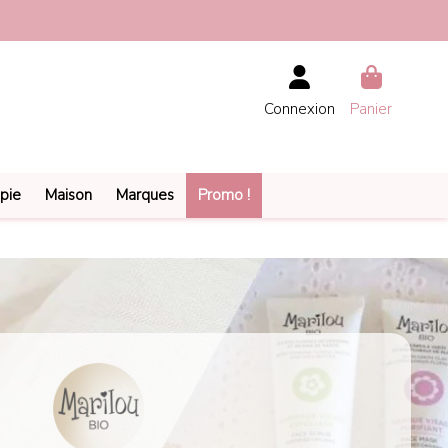
Connexion
Panier
pie
Maison
Marques
Promo !
o