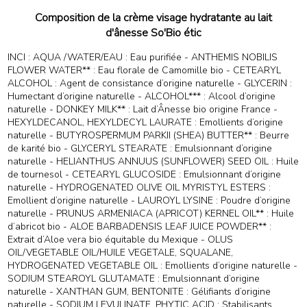
Composition de la crème visage hydratante au lait
d'ânesse So'Bio étic
INCI : AQUA /WATER/EAU : Eau purifiée - ANTHEMIS NOBILIS
FLOWER WATER** : Eau florale de Camomille bio - CETEARYL
ALCOHOL : Agent de consistance d’origine naturelle - GLYCERIN :
Humectant d’origine naturelle - ALCOHOL*** : Alcool d’origine
naturelle - DONKEY MILK** : Lait d’Ânesse bio origine France -
HEXYLDECANOL, HEXYLDECYL LAURATE : Emollients d’origine
naturelle - BUTYROSPERMUM PARKII (SHEA) BUTTER** : Beurre
de karité bio - GLYCERYL STEARATE : Emulsionnant d’origine
naturelle - HELIANTHUS ANNUUS (SUNFLOWER) SEED OIL : Huile
de tournesol - CETEARYL GLUCOSIDE : Emulsionnant d’origine
naturelle - HYDROGENATED OLIVE OIL MYRISTYL ESTERS :
Emollient d’origine naturelle - LAUROYL LYSINE : Poudre d’origine
naturelle - PRUNUS ARMENIACA (APRICOT) KERNEL OIL** : Huile
d’abricot bio - ALOE BARBADENSIS LEAF JUICE POWDER** :
Extrait d’Aloe vera bio équitable du Mexique - OLUS
OIL/VEGETABLE OIL/HUILE VEGETALE, SQUALANE,
HYDROGENATED VEGETABLE OIL : Emollients d’origine naturelle -
SODIUM STEAROYL GLUTAMATE : Emulsionnant d’origine
naturelle - XANTHAN GUM, BENTONITE : Gélifiants d’origine
naturelle - SODIUM LEVULINATE, PHYTIC ACID : Stabilisants