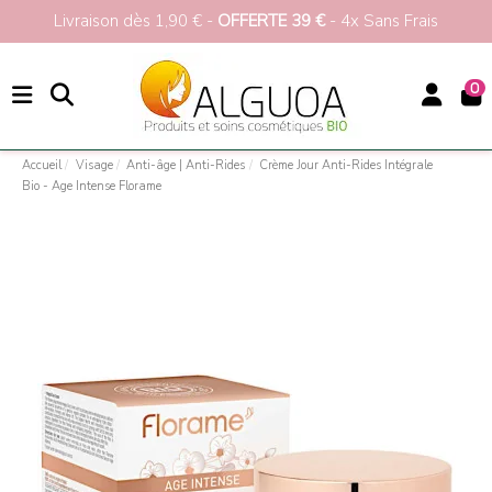
⚡ Recevez
10%
pour votre 1ère commande
>
0
Accueil
Visage
Anti-âge | Anti-Rides
Crème Jour Anti-Rides Intégrale
Bio - Age Intense Florame