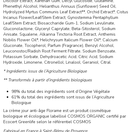
Discolor Extract, Xanthan Gum, Decyl Glucoside, Glutamine,
Phenethyl Alcohol, Helianthus Annuus (Sunflower) Seed Oil,
Hydrolyzed Myrtus Communis Leaf Extract**, Orchid Extract*, Cistus
Incanus Flower/Leaf/Stem Extract, Gynostemma Pentaphyllum
Leaf/Stem Extract, Biosaccharide Gum-1, Sodium Levulinate,
Gluconolactone, Glyceryl Caprylate, Beta-Sitosterol, Sodium
Anisate, Squalene, Alkanna Tinctoria Root Extract, Anthemis
Nobilis Flower Oil*, Helichrysum Italicum Flower Oil*, Calcium
Gluconate, Tocopherol, Parfum (Fragrance), Benzyl Alcohol,
Leuconostoc/Radish Root Ferment Filtrate, Sodium Benzoate,
Potassium Sorbate, Dehydroacetic Acid, Citric Acid, Sodium
Hydroxide, Limonene, Citronellol, Linalool, Geraniol, Citral.
* Ingrédients issus de l’Agriculture Biologique
** Transformés à partir d’ingrédients biologiques
98% du total des ingrédients sont d’Origine Végétale
61% du total des ingrédients sont issus de l’Agriculture
Biologique
La crème jour anti-âge Florame est un produit cosmétique
biologique et écologique labellisé COSMOS ORGANIC certifié par
Ecocert Greenlife selon le référentiel COSMOS
Fabriqué en France à Saint-Rémy de Provence