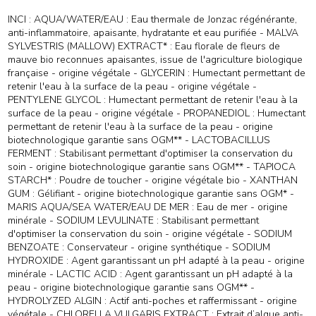
INCI : AQUA/WATER/EAU : Eau thermale de Jonzac régénérante,
anti-inflammatoire, apaisante, hydratante et eau purifiée - MALVA
SYLVESTRIS (MALLOW) EXTRACT* : Eau florale de fleurs de
mauve bio reconnues apaisantes, issue de l'agriculture biologique
française - origine végétale - GLYCERIN : Humectant permettant de
retenir l'eau à la surface de la peau - origine végétale -
PENTYLENE GLYCOL : Humectant permettant de retenir l'eau à la
surface de la peau - origine végétale - PROPANEDIOL : Humectant
permettant de retenir l'eau à la surface de la peau - origine
biotechnologique garantie sans OGM** - LACTOBACILLUS
FERMENT : Stabilisant permettant d'optimiser la conservation du
soin - origine biotechnologique garantie sans OGM** - TAPIOCA
STARCH* : Poudre de toucher - origine végétale bio - XANTHAN
GUM : Gélifiant - origine biotechnologique garantie sans OGM* -
MARIS AQUA/SEA WATER/EAU DE MER : Eau de mer - origine
minérale - SODIUM LEVULINATE : Stabilisant permettant
d'optimiser la conservation du soin - origine végétale - SODIUM
BENZOATE : Conservateur - origine synthétique - SODIUM
HYDROXIDE : Agent garantissant un pH adapté à la peau - origine
minérale - LACTIC ACID : Agent garantissant un pH adapté à la
peau - origine biotechnologique garantie sans OGM** -
HYDROLYZED ALGIN : Actif anti-poches et raffermissant - origine
végétale - CHLORELLA VULGARIS EXTRACT : Extrait d’algue anti-