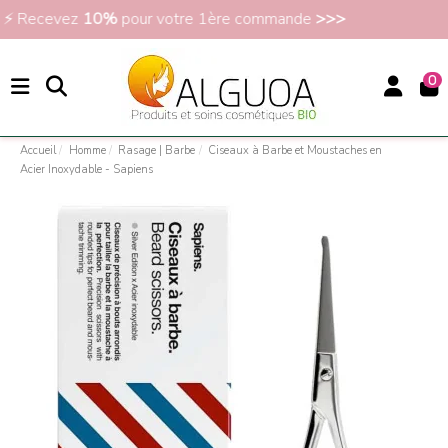
Soldes jusqu'à -50% >>>
0
Accueil
Homme
Rasage | Barbe
Ciseaux à Barbe et Moustaches en
Acier Inoxydable - Sapiens