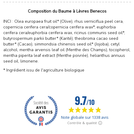
Composition du Baume à Lèvres Benecos
INCI : Olea europaea fruit oil* (Olive), rhus verniciflua peel cera,
copernicia cerifera cera/copernicia cerifera wax*, euphorbia
cerifera cera/euphorbia cerifera wax, ricinus communis seed oil*,
butyrospermum parkii butter* (Karité), theobroma cacao seed
butter* (Cacao), simmondsia chinensis seed oil* (Jojoba), cetyl
alcohol, mentha arvensis leaf oil (Menthe des Champs), tocopherol,
mentha piperita leaf extract (Menthe poivrée), helianthus annuus
seed oil, limonene.
* Ingrédient issu de l'agriculture biologique