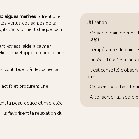
aux algues marines
offrent une
Utilisation
 les vertus apaisantes de la
, ils transforment chaque bain
- Verser le bain de mer 
100g).
nti-stress, aide à calmer
- Température du bain : 
élicat enveloppe le corps d’une
- Durée : 10 à 15 minutes
, contribuent à détoxifier la
- Il est conseillé d’obse
bain.
 actifs et procurent une
- Convient pour bain boui
- A conserver au sec, bi
ssent la peau douce et hydratée.
ils favorisent la relaxation du