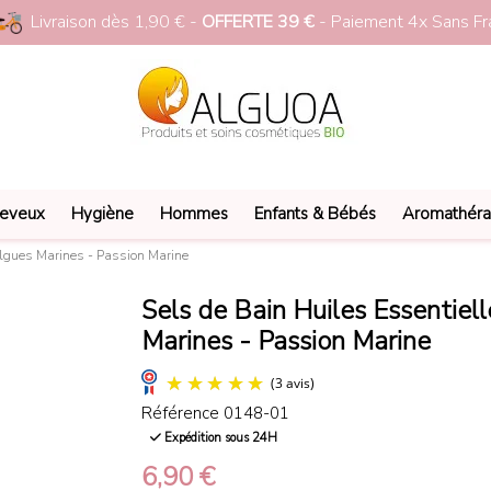
Livraison dès 1,90 € -
OFFERTE 39 €
- Paiement 4x Sans Fr
eveux
Hygiène
Hommes
Enfants & Bébés
Aromathéra
lgues Marines - Passion Marine
Sels de Bain Huiles Essentie
Marines - Passion Marine
Référence
0148-01
Expédition sous 24H
(3 avis)
6,90 €