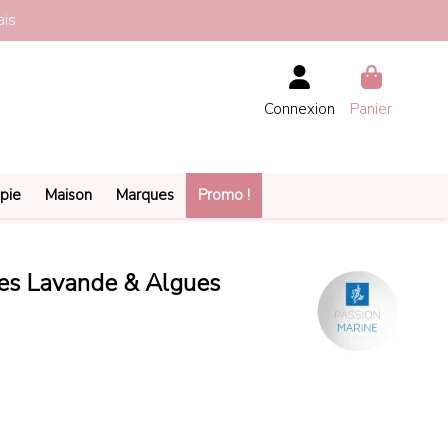
ais
Connexion
Panier
pie
Maison
Marques
Promo !
lles Lavande & Algues