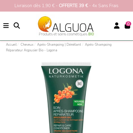
Livraison dès 1,90 € -
OFFERTE 39 €
- 4x Sans Frais
0
Accueil
Cheveux
Après-Shampoing | Démêlant
Après-Shampoing
Réparateur Argousier Bio - Logona