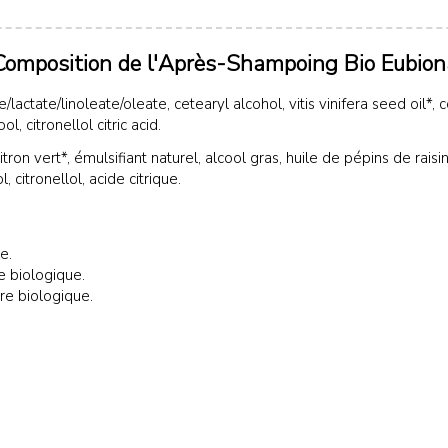
Composition de l'Après-Shampoing Bio Eubion
rate/lactate/linoleate/oleate, cetearyl alcohol, vitis vinifera seed 
, citronellol citric acid.
itron vert*, émulsifiant naturel, alcool gras, huile de pépins de rais
 citronellol, acide citrique.
e.
e biologique.
ure biologique.