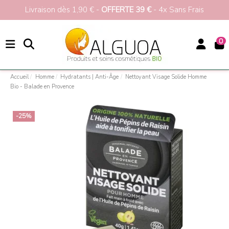
Livraison dès 1,90 € -
OFFERTE 39 €
- 4x Sans Frais
0
Accueil
Homme
Hydratants | Anti-Âge
Nettoyant Visage Solide Homme
Bio - Balade en Provence
-25%