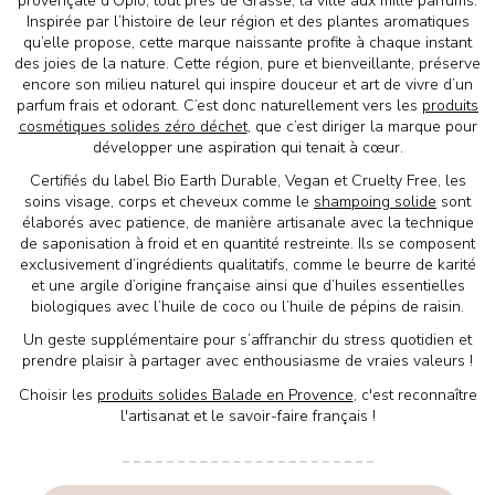
provençale d’Opio, tout près de Grasse, la ville aux mille parfums.
Inspirée par l’histoire de leur région et des plantes aromatiques
qu’elle propose, cette marque naissante profite à chaque instant
des joies de la nature. Cette région, pure et bienveillante, préserve
encore son milieu naturel qui inspire douceur et art de vivre d’un
parfum frais et odorant. C’est donc naturellement vers les
produits
cosmétiques solides zéro déchet
, que c’est diriger la marque pour
développer une aspiration qui tenait à cœur.
Certifiés du label Bio Earth Durable, Vegan et Cruelty Free, les
soins visage, corps et cheveux comme le
shampoing solide
sont
élaborés avec patience, de manière artisanale avec la technique
de saponisation à froid et en quantité restreinte. Ils se composent
exclusivement d’ingrédients qualitatifs, comme le beurre de karité
et une argile d’origine française ainsi que d’huiles essentielles
biologiques avec l’huile de coco ou l’huile de pépins de raisin.
Un geste supplémentaire pour s’affranchir du stress quotidien et
prendre plaisir à partager avec enthousiasme de vraies valeurs !
Choisir les
produits solides Balade en Provence
, c'est reconnaître
l'artisanat et le savoir-faire français !