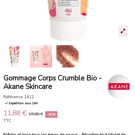
Gommage Corps Crumble Bio -
Akane Skincare
Référence
1412
Expédition sous 24H
11,88 €
19,80 €
-40%
TTC
Exfolie et lisse tous les types de peaux - R
éveiller tout l'éclat de