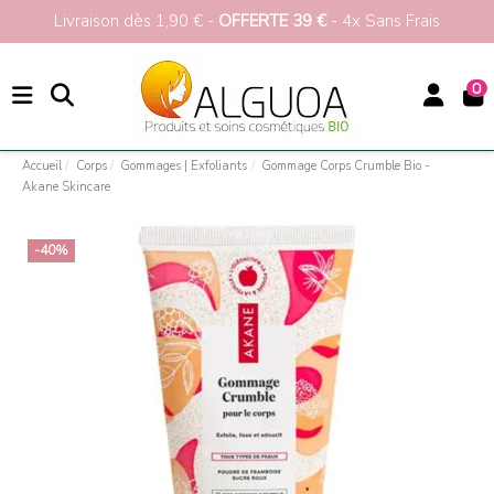
Livraison dès 1,90 € -
OFFERTE 39 €
- 4x Sans Frais
0
Accueil
Corps
Gommages | Exfoliants
Gommage Corps Crumble Bio -
Akane Skincare
-40%